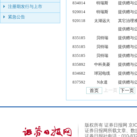
834014
特瑞斯
提供赠与
注册期发行与上市
920014
特瑞斯
提供赠与
紧急公告
920118
太湖远大
其它治理
提供赠与
835185
贝特瑞
提供赠与
835185
贝特瑞
提供赠与
835185
贝特瑞
提供赠与
835892
中科美菱
提供赠与
834682
球冠电缆
提供赠与
837592
N永道
提供赠与
上一页
首页
下一页
版权所有 证券日报网 京ICP
证券日报网所载文章、数
证券日报社电话：010-8325