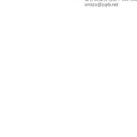
xmtzx@zqrb.net