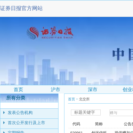
所有分类
首页
>
北交所
发表公告机构
首次公开发行及上市
代码
简称
公告
定期报告
920961
创远信科
提供赠与